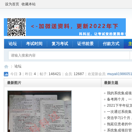
设为首页
收藏本站
论坛
考试时间
复习考试
证书前景
付款方式
论坛
今日:
3
|
昨日:
4
|
帖子:
146421
|
会员:
12687
|
欢迎新会员:
muyali198605
最新图片
最新主题
系
»
我的系统集成项目
备考两个月，一
2021下半年征
一次通过系统集成
突击学习1个月，
拖延症患者的中
系统集成项目管理