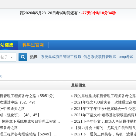
距2026年5月23~26日考试时间还有：
-77天0小时10分33秒
主站链接
科科过官网
热搜:
系统集成项目管理工程师
信息系统项目管理师
pmp考试
帖子
搜
18
最新回复
索
管理工程师备考之路（55/51分） ...
我的系统集成项目管理工程师备考之路（55
次通过中级（52、49）
2021年征文+80后夫妻一次性通过高
文+中级通关之路
2021年下半年征收+把握机会一生受
（强化班）【48、45】 ...
...
2021年下征文/中项零基础职场宝妈
惊险拿下系统集成项目管理工程师 ...
...
2021下半年征文：职场人考证最佳搭档：
级备考之路
【努力是会上瘾的，尤其是在尝到甜头之
工程师备考经验总结【52/49】 ...
考 ...
2021下，通关三件装备，高项一波带走（48/