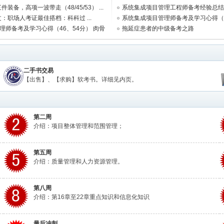
件装备，高项一波带走（48/45/53） ...
系统集成项目管理工程师备考经验总结【52/
文：职场人考证最佳搭档：科科过 ...
系统集成项目管理师备考及学习心得（4
理师备考及学习心得（46、54分） 肉骨
...
拖延症患者的中级备考之路
二手书交易
【出售】、【求购】软考书。详细见内页。
第二周
介绍：项目整体管理和范围管理；
第五周
介绍：质量管理和人力资源管理。
第八周
介绍：第16章至22章重点知识和信息化知识
最后冲刺