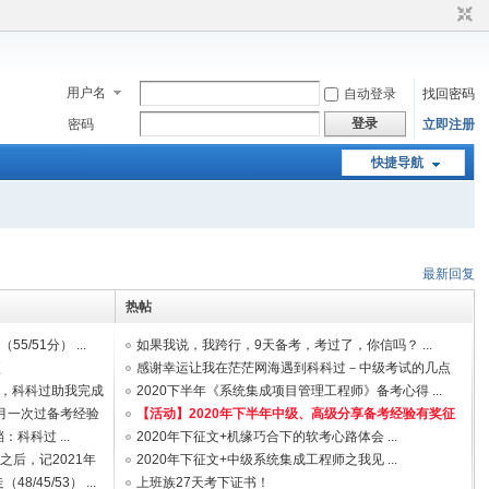
用户名
自动登录
找回密码
登录
密码
立即注册
快捷导航
最新回复
热帖
/51分） ...
如果我说，我跨行，9天备考，考过了，你信吗？ ...
项
感谢幸运让我在茫茫网海遇到科科过－中级考试的几点
惠，科科过助我完成
体 ...
2020下半年《系统集成项目管理工程师》备考心得 ...
两月一次过备考经验
【活动】2020年下半年中级、高级分享备考经验有奖征
科科过 ...
文 ...
2020年下征文+机缘巧合下的软考心路体会 ...
后，记2021年
2020年下征文+中级系统集成工程师之我见 ...
45/53） ...
上班族27天考下证书！